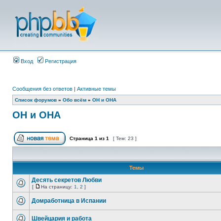
Вход
Регистрация
Сообщения без ответов
|
Активные темы
Список форумов
»
Обо всём
»
ОН и ОНА
ОН и ОНА
Страница
1
из
1
[ Тем: 23 ]
Темы
Десять секретов Любви
[
На страницу:
1
,
2
]
Домработница в Испании
Швейцария и работа