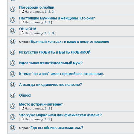
Поговорим о любви
[
На страницу:
1
,
2
,
3
]
Настоящие мужчины и женщины. Кто они?
[
На страницу:
1
,
2
]
ОН и ОНА
[
На страницу:
1
,
2
,
3
]
Брачный контракт и ваше к нему отношение
Опрос:
Искусство ЛЮБИТЬ и БЫТЬ ЛЮБИМОЙ
Идеальная жена?Идеальный муж?
К теме "он и она" имеет прямейшее отношение.
А всегда ли одиночество полезно?
Опрос!
Место встречи-интернет
[
На страницу:
1
,
2
]
Что хуже моральная или физическая измена?
[
На страницу:
1
,
2
]
Где вы обычно знакомитесь?
Опрос: