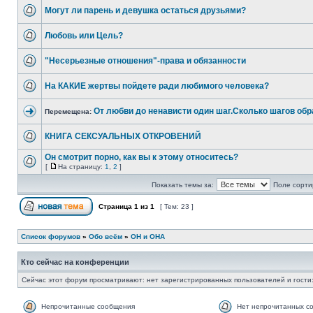
Могут ли парень и девушка остаться друзьями?
Любовь или Цель?
"Несерьезные отношения"-права и обязанности
На КАКИЕ жертвы пойдете ради любимого человека?
От любви до ненависти один шаг.Сколько шагов обр
Перемещена:
КНИГА СЕКСУАЛЬНЫХ ОТКРОВЕНИЙ
Он смотрит порно, как вы к этому относитесь?
[
На страницу:
1
,
2
]
Показать темы за:
Поле сорти
Страница
1
из
1
[ Тем: 23 ]
Список форумов
»
Обо всём
»
ОН и ОНА
Кто сейчас на конференции
Сейчас этот форум просматривают: нет зарегистрированных пользователей и гости:
Непрочитанные сообщения
Нет непрочитанных с