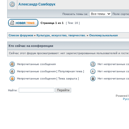
Александр Самборук
Показать темы за:
Поле сорти
Страница
1
из
1
[ Тем: 16 ]
Список форумов
»
Культура, искусство, творчество.
»
Околомузыкальная
Кто сейчас на конференции
Сейчас этот форум просматривают: нет зарегистрированных пользователей и гости:
Непрочитанные сообщения
Нет непрочитанных с
Непрочитанные сообщения [ Популярная тема ]
Нет непрочитанных со
Непрочитанные сообщения [ Тема закрыта ]
Нет непрочитанных со
Найти:
Powered 
Рус