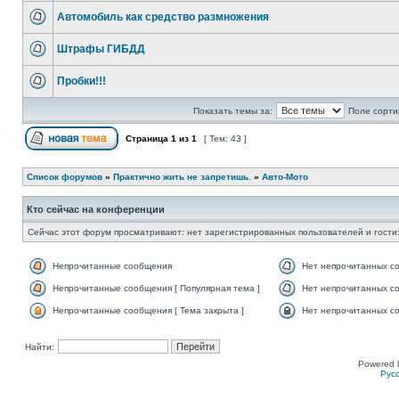
Автомобиль как средство размножения
Штрафы ГИБДД
Пробки!!!
Показать темы за:
Поле сорти
Страница
1
из
1
[ Тем: 43 ]
Список форумов
»
Практично жить не запретишь.
»
Авто-Мото
Кто сейчас на конференции
Сейчас этот форум просматривают: нет зарегистрированных пользователей и гости:
Непрочитанные сообщения
Нет непрочитанных с
Непрочитанные сообщения [ Популярная тема ]
Нет непрочитанных со
Непрочитанные сообщения [ Тема закрыта ]
Нет непрочитанных со
Найти:
Powered 
Рус