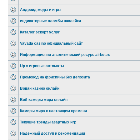
Андроид моды и игры
индикаторные пломбы наклейки
Каталог эскорт услуг
Vavada casino официальный сайт
Информационно-аналитический ресурс airbet.ru
Up x игровые автоматы
Промокод на фриспины без депозита
Вован казино онлайн
Веб-камеры мира онлайн
Камеры мира в настоящем времени
Текущие тренды азартных игр
Надежный доступ и рекомендации