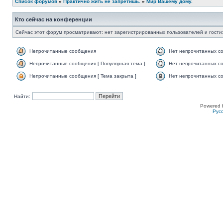
Список форумов
»
Практично жить не запретишь.
»
Мир Вашему дому.
Кто сейчас на конференции
Сейчас этот форум просматривают: нет зарегистрированных пользователей и гости:
Непрочитанные сообщения
Нет непрочитанных с
Непрочитанные сообщения [ Популярная тема ]
Нет непрочитанных со
Непрочитанные сообщения [ Тема закрыта ]
Нет непрочитанных со
Найти:
Powered 
Рус