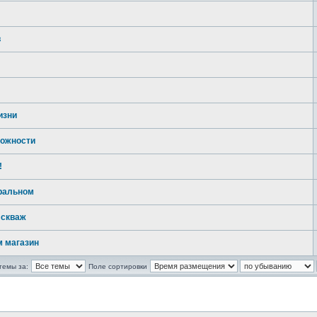
в
изни
можности
!
оральном
 скваж
м магазин
темы за:
Поле сортировки