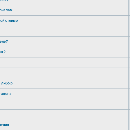
оналам!
ой стоимо
цене?
нт?
 либо р
талог з
шения