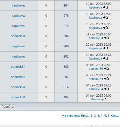
19 сен 2023 18:00
itagiloeva
0
264
itagiloeva
19 сен 2023 17:33
itagiloeva
0
278
itagiloeva
19 сен 2023 16:23
itagiloeva
0
273
itagiloeva
11 сен 2023 13:55
sonnick84
0
284
sonnick84
10 сен 2023 19:39
itagiloeva
0
288
itagiloeva
10 сен 2023 18:31
itagiloeva
0
291
itagiloeva
05 сен 2023 23:48
sonnick84
0
303
sonnick84
05 сен 2023 13:24
sonnick84
0
287
sonnick84
04 сен 2023 12:13
sonnick84
0
314
sonnick84
04 сен 2023 08:00
sonnick84
2
404
Komar
На страницу
Пред.
1
,
2
,
3
,
4
,
5
,
6
След.