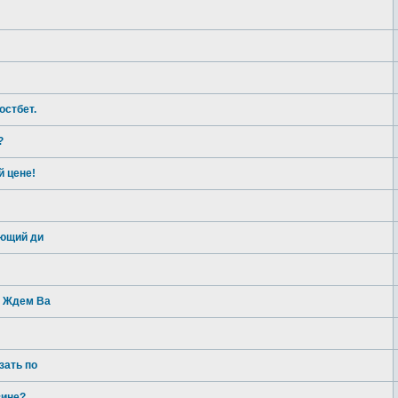
остбет.
?
й цене!
ующий ди
? Ждем Ва
зать по
зине?