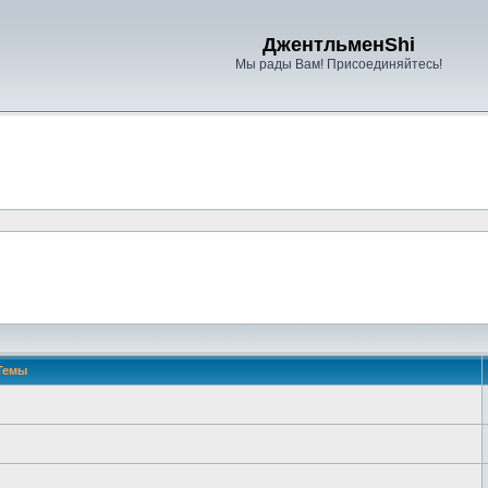
ДжентльменShi
Мы рады Вам! Присоединяйтесь!
Темы