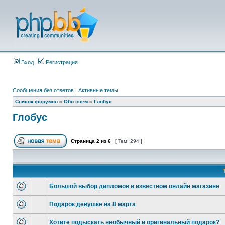
Вход
Регистрация
Сообщения без ответов
|
Активные темы
Список форумов
»
Обо всём
»
Глобус
Глобус
Страница
2
из
6
[ Тем: 294 ]
Большой выбор дипломов в известном онлайн магазине
Подарок девушке на 8 марта
Хотите подыскать необычный и оригинальный подарок?