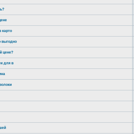
ль?
цене
з карто
о выгодно
й цене?
к для в
ина
волоки
ошей