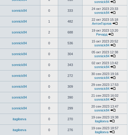
sonnick84
24 окт 2023 23:33
sonnick84
0
333
sonnick84
22 окт 2023 15:18
sonnick84
1
482
АнтонГорлов
19 окт 2023 13:20
sonnick84
2
688
Ричард
15 окт 2023 20:52
sonnick84
0
536
sonnick84
05 окт 2023 12:38
sonnick84
0
304
sonnick84
02 окт 2023 13:42
sonnick84
0
343
sonnick84
30 сен 2023 19:16
sonnick84
0
272
sonnick84
29 сен 2023 17:53
sonnick84
0
309
sonnick84
21 сен 2023 16:02
sonnick84
0
390
sonnick84
20 сен 2023 13:47
sonnick84
0
299
sonnick84
19 сен 2023 19:38
itagiloeva
0
270
itagiloeva
19 сен 2023 18:57
itagiloeva
0
276
itagiloeva