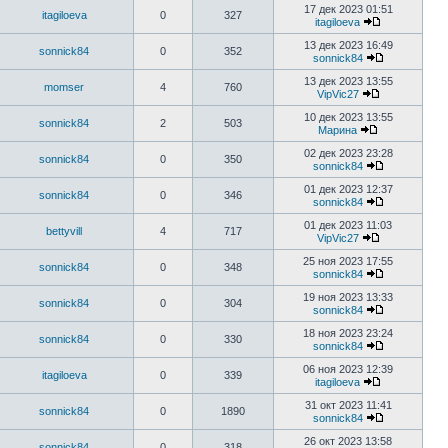
17 дек 2023 01:51
itagiloeva
0
327
itagiloeva
13 дек 2023 16:49
sonnick84
0
352
sonnick84
13 дек 2023 13:55
momser
4
760
VipVic27
10 дек 2023 13:55
sonnick84
2
503
Марина
02 дек 2023 23:28
sonnick84
0
350
sonnick84
01 дек 2023 12:37
sonnick84
0
346
sonnick84
01 дек 2023 11:03
bettyvill
4
717
VipVic27
25 ноя 2023 17:55
sonnick84
0
348
sonnick84
19 ноя 2023 13:33
sonnick84
0
304
sonnick84
18 ноя 2023 23:24
sonnick84
0
330
sonnick84
06 ноя 2023 12:39
itagiloeva
0
339
itagiloeva
31 окт 2023 11:41
sonnick84
0
1890
sonnick84
26 окт 2023 13:58
sonnick84
0
318