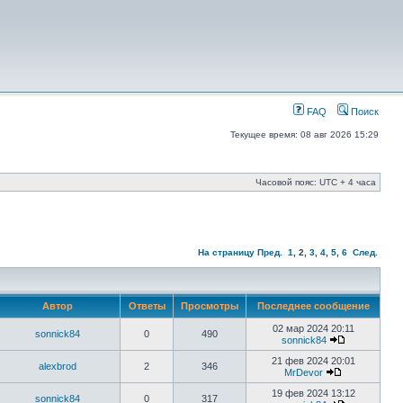
FAQ
Поиск
Текущее время: 08 авг 2026 15:29
Часовой пояс: UTC + 4 часа
На страницу
Пред.
1
,
2
,
3
,
4
,
5
,
6
След.
Автор
Ответы
Просмотры
Последнее сообщение
02 мар 2024 20:11
sonnick84
0
490
sonnick84
21 фев 2024 20:01
alexbrod
2
346
MrDevor
19 фев 2024 13:12
sonnick84
0
317